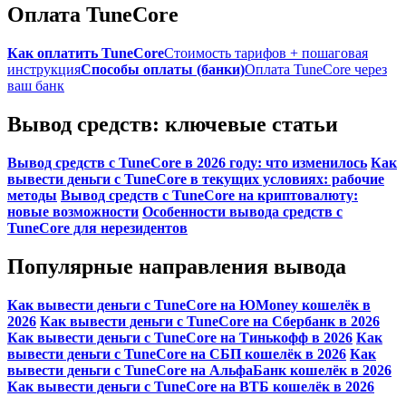
Оплата TuneCore
Как оплатить TuneCore
Стоимость тарифов + пошаговая
инструкция
Способы оплаты (банки)
Оплата TuneCore через
ваш банк
Вывод средств: ключевые статьи
Вывод средств с TuneCore в 2026 году: что изменилось
Как
вывести деньги с TuneCore в текущих условиях: рабочие
методы
Вывод средств с TuneCore на криптовалюту:
новые возможности
Особенности вывода средств с
TuneCore для нерезидентов
Популярные направления вывода
Как вывести деньги с TuneCore на ЮMoney кошелёк в
2026
Как вывести деньги с TuneCore на Сбербанк в 2026
Как вывести деньги с TuneCore на Тинькофф в 2026
Как
вывести деньги с TuneCore на СБП кошелёк в 2026
Как
вывести деньги с TuneCore на АльфаБанк кошелёк в 2026
Как вывести деньги с TuneCore на ВТБ кошелёк в 2026