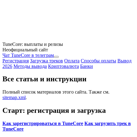
TuneCore: выплаты и релизы
Неофициальный сайт
Чат TuneCore в телеграм
Регистрация
Загрузка треков
Оплата
Способы оплаты
Вывод
2026
Методы вывода
Криптовалюта
Банки
Все статьи и инструкции
Полный список материалов этого сайта. Также см.
sitemap.xml
.
Старт: регистрация и загрузка
Как зарегистрироваться в TuneCore
Как загрузить трек в
TuneCore