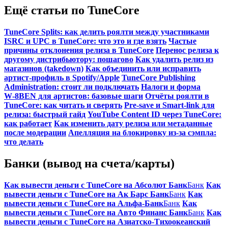
Ещё статьи по TuneCore
TuneCore Splits: как делить роялти между участниками
ISRC и UPC в TuneCore: что это и где взять
Частые
причины отклонения релиза в TuneCore
Перенос релиза к
другому дистрибьютору: пошагово
Как удалить релиз из
магазинов (takedown)
Как объединить или исправить
артист‑профиль в Spotify/Apple
TuneCore Publishing
Administration: стоит ли подключать
Налоги и форма
W‑8BEN для артистов: базовые шаги
Отчёты роялти в
TuneCore: как читать и сверять
Pre‑save и Smart‑link для
релиза: быстрый гайд
YouTube Content ID через TuneCore:
как работает
Как изменить дату релиза или метаданные
после модерации
Апелляция на блокировку из‑за сэмпла:
что делать
Банки (вывод на счета/карты)
Как вывести деньги с TuneCore на Абсолют Банк
Банк
Как
вывести деньги с TuneCore на Ак Барс Банк
Банк
Как
вывести деньги с TuneCore на Альфа-Банк
Банк
Как
вывести деньги с TuneCore на Авто Финанс Банк
Банк
Как
вывести деньги с TuneCore на Азиатско-Тихоокеанский