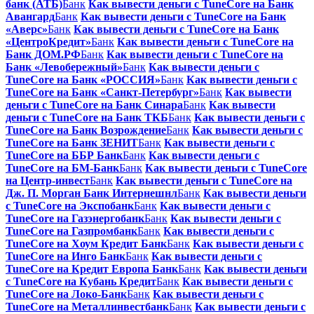
банк (АТБ)
Банк
Как вывести деньги с TuneCore на Банк
Авангард
Банк
Как вывести деньги с TuneCore на Банк
«Аверс»
Банк
Как вывести деньги с TuneCore на Банк
«ЦентроКредит»
Банк
Как вывести деньги с TuneCore на
Банк ДОМ.РФ
Банк
Как вывести деньги с TuneCore на
Банк «Левобережный»
Банк
Как вывести деньги с
TuneCore на Банк «РОССИЯ»
Банк
Как вывести деньги с
TuneCore на Банк «Санкт-Петербург»
Банк
Как вывести
деньги с TuneCore на Банк Синара
Банк
Как вывести
деньги с TuneCore на Банк ТКБ
Банк
Как вывести деньги с
TuneCore на Банк Возрождение
Банк
Как вывести деньги с
TuneCore на Банк ЗЕНИТ
Банк
Как вывести деньги с
TuneCore на ББР Банк
Банк
Как вывести деньги с
TuneCore на БМ-Банк
Банк
Как вывести деньги с TuneCore
на Центр-инвест
Банк
Как вывести деньги с TuneCore на
Дж. П. Морган Банк Интернешнл
Банк
Как вывести деньги
с TuneCore на Экспобанк
Банк
Как вывести деньги с
TuneCore на Газэнергобанк
Банк
Как вывести деньги с
TuneCore на Газпромбанк
Банк
Как вывести деньги с
TuneCore на Хоум Кредит Банк
Банк
Как вывести деньги с
TuneCore на Инго Банк
Банк
Как вывести деньги с
TuneCore на Кредит Европа Банк
Банк
Как вывести деньги
с TuneCore на Кубань Кредит
Банк
Как вывести деньги с
TuneCore на Локо-Банк
Банк
Как вывести деньги с
TuneCore на Металлинвестбанк
Банк
Как вывести деньги с