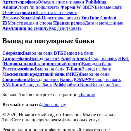
Артист‑профиль
Объединение и правки
Publishing
Admin
Стоит ли подключать
Форма W‑8BEN
Базовые шаги
Отчёты роялти
Как читать и сверять
Pre‑save/Smart‑link
Подготовка релиза
YouTube Content
ID
Монетизация и споры
Правки релиза
Дата и метаданные
Апелляция по сэмплу
Как действовать
Вывод на популярные банки
Сбербанк
Вывод на банк
ВТБ
Вывод на банк
Газпромбанк
Вывод на банк
Альфа-Банк
Вывод на банк
НКЦ
(Национальный клиринговый центр)
Вывод на банк
Россельхозбанк
Вывод на банк
Т-Банк
Вывод на банк
Московский кредитный банк (МКБ)
Вывод на банк
Совкомбанк
Вывод на банк
Банк ДОМ.РФ
Вывод на банк
БМ-Банк
Вывод на банк
Райффайзен Банк
Вывод на банк
Больше банков смотрите на странице
«Банки»
.
Вступайте в чат:
@tunecorepay
©
2026
, Независимый гид по TuneCore. Мы не связаны с
TuneCore и не предоставляем финансовых услуг.
Рекомендации носят информационный характер и не