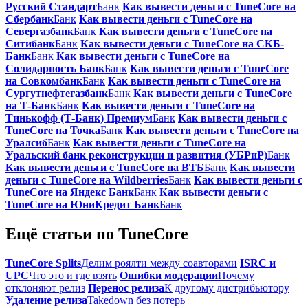
Русский Стандарт
Банк
Как вывести деньги с TuneCore на
Сбербанк
Банк
Как вывести деньги с TuneCore на
Севергазбанк
Банк
Как вывести деньги с TuneCore на
Ситибанк
Банк
Как вывести деньги с TuneCore на СКБ-
Банк
Банк
Как вывести деньги с TuneCore на
Солидарность Банк
Банк
Как вывести деньги с TuneCore
на Совкомбанк
Банк
Как вывести деньги с TuneCore на
Сургутнефтегазбанк
Банк
Как вывести деньги с TuneCore
на Т-Банк
Банк
Как вывести деньги с TuneCore на
Тинькофф (Т‑Банк) Премиум
Банк
Как вывести деньги с
TuneCore на Точка
Банк
Как вывести деньги с TuneCore на
Уралсиб
Банк
Как вывести деньги с TuneCore на
Уральский банк реконструкции и развития (УБРиР)
Банк
Как вывести деньги с TuneCore на ВТБ
Банк
Как вывести
деньги с TuneCore на Wildberries
Банк
Как вывести деньги с
TuneCore на Яндекс Банк
Банк
Как вывести деньги с
TuneCore на ЮниКредит Банк
Банк
Ещё статьи по TuneCore
TuneCore Splits
Делим роялти между соавторами
ISRC и
UPC
Что это и где взять
Ошибки модерации
Почему
отклоняют релиз
Перенос релиза
К другому дистрибьютору
Удаление релиза
Takedown без потерь