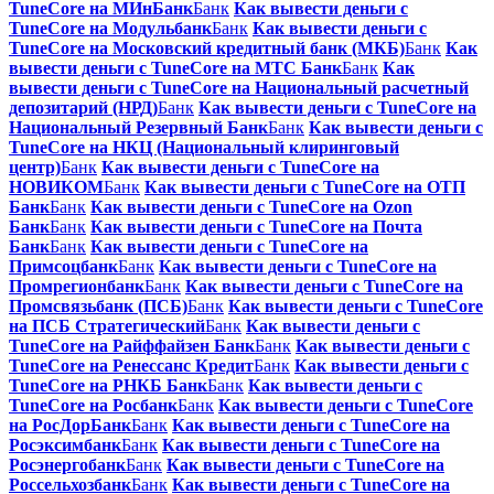
TuneCore на МИнБанк
Банк
Как вывести деньги с
TuneCore на Модульбанк
Банк
Как вывести деньги с
TuneCore на Московский кредитный банк (МКБ)
Банк
Как
вывести деньги с TuneCore на МТС Банк
Банк
Как
вывести деньги с TuneCore на Национальный расчетный
депозитарий (НРД)
Банк
Как вывести деньги с TuneCore на
Национальный Резервный Банк
Банк
Как вывести деньги с
TuneCore на НКЦ (Национальный клиринговый
центр)
Банк
Как вывести деньги с TuneCore на
НОВИКОМ
Банк
Как вывести деньги с TuneCore на ОТП
Банк
Банк
Как вывести деньги с TuneCore на Ozon
Банк
Банк
Как вывести деньги с TuneCore на Почта
Банк
Банк
Как вывести деньги с TuneCore на
Примсоцбанк
Банк
Как вывести деньги с TuneCore на
Промрегионбанк
Банк
Как вывести деньги с TuneCore на
Промсвязьбанк (ПСБ)
Банк
Как вывести деньги с TuneCore
на ПСБ Стратегический
Банк
Как вывести деньги с
TuneCore на Райффайзен Банк
Банк
Как вывести деньги с
TuneCore на Ренессанс Кредит
Банк
Как вывести деньги с
TuneCore на РНКБ Банк
Банк
Как вывести деньги с
TuneCore на Росбанк
Банк
Как вывести деньги с TuneCore
на РосДорБанк
Банк
Как вывести деньги с TuneCore на
Росэксимбанк
Банк
Как вывести деньги с TuneCore на
Росэнергобанк
Банк
Как вывести деньги с TuneCore на
Россельхозбанк
Банк
Как вывести деньги с TuneCore на