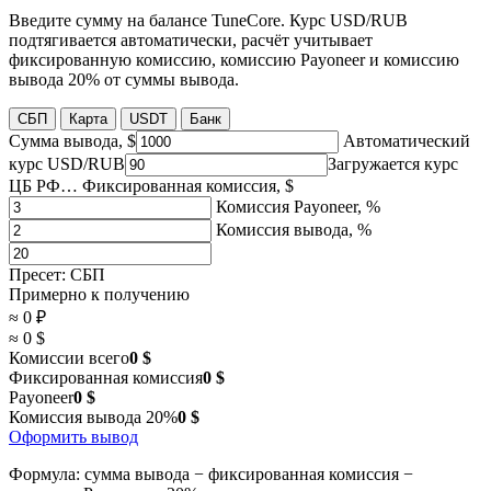
Введите сумму на балансе TuneCore. Курс USD/RUB
подтягивается автоматически, расчёт учитывает
фиксированную комиссию, комиссию Payoneer и комиссию
вывода 20% от суммы вывода.
СБП
Карта
USDT
Банк
Сумма вывода, $
Автоматический
курс USD/RUB
Загружается курс
ЦБ РФ…
Фиксированная комиссия, $
Комиссия Payoneer, %
Комиссия вывода, %
Пресет: СБП
Примерно к получению
≈ 0 ₽
≈ 0 $
Комиссии всего
0 $
Фиксированная комиссия
0 $
Payoneer
0 $
Комиссия вывода 20%
0 $
Оформить вывод
Формула: сумма вывода − фиксированная комиссия −