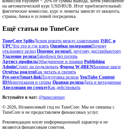
комиссия Payoneer − 20% от суммы вывода, затем умножение
на автоматический курс USD/RUB. Итог приблизительный:
фактические комиссии, курс и лимиты зависят от аккаунта,
страны, банка и условий посредника.
Ещё статьи по TuneCore
TuneCore Splits
Делим роялти между соавторами
ISRC и
UPC
Что это и где взять
Ошибки модерации
Почему
отклоняют релиз
Перенос релиза
К другому дистрибьютору
Удаление релиза
Takedown без потерь
Артист‑профиль
Объединение и правки
Publishing
Admin
Стоит ли подключать
Форма W‑8BEN
Базовые шаги
Отчёты роялти
Как читать и сверять
Pre‑save/Smart‑link
Подготовка релиза
YouTube Content
ID
Монетизация и споры
Правки релиза
Дата и метаданные
Апелляция по сэмплу
Как действовать
Вступайте в чат:
@tunecorepay
©
2026
, Независимый гид по TuneCore. Мы не связаны с
TuneCore и не предоставляем финансовых услуг.
Рекомендации носят информационный характер и не
являются финансовым советом.