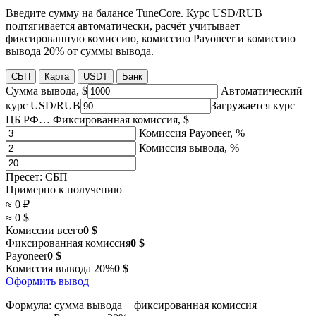
Введите сумму на балансе TuneCore. Курс USD/RUB
подтягивается автоматически, расчёт учитывает
фиксированную комиссию, комиссию Payoneer и комиссию
вывода 20% от суммы вывода.
СБП
Карта
USDT
Банк
Сумма вывода, $
Автоматический
курс USD/RUB
Загружается курс
ЦБ РФ…
Фиксированная комиссия, $
Комиссия Payoneer, %
Комиссия вывода, %
Пресет: СБП
Примерно к получению
≈ 0 ₽
≈ 0 $
Комиссии всего
0 $
Фиксированная комиссия
0 $
Payoneer
0 $
Комиссия вывода 20%
0 $
Оформить вывод
Формула: сумма вывода − фиксированная комиссия −