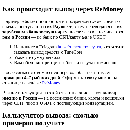
Как происходит вывод через ReMoney
Партнёр работает по простой и прозрачной схеме: средства
сначала поступают на
их Payoneer
, затем переводятся на
их
зарубежную банковскую карту
, после чего выплачиваются
вам в России
— на банк по СБП/карту
или
в USDT.
Напишите в Telegram
https://t.me/remoney_ru
, что хотите
заказать вывод средств с TuneCore.
Укажите сумму вывода.
Вам объяснят принцип работы и озвучат комиссию.
После согласия с комиссией перевод обычно занимает
примерно 4–7 рабочих дней
. Оформить заявку можно на
странице партнёра:
ReMoney
.
Важно: инструкции на этой странице описывают
вывод
именно в России
— на российские банки, карты и кошельки
через СБП, либо в USDT с последующей конвертацией.
Калькулятор вывода: сколько
примерно получите