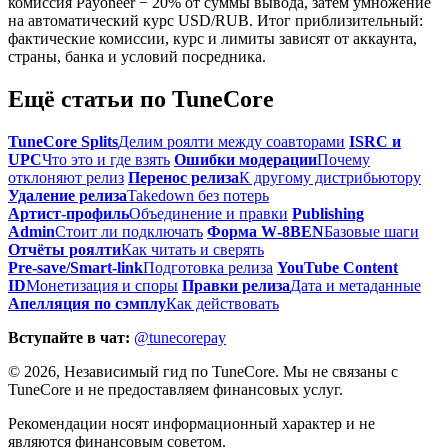
комиссия Payoneer − 20% от суммы вывода, затем умножение
на автоматический курс USD/RUB. Итог приблизительный:
фактические комиссии, курс и лимиты зависят от аккаунта,
страны, банка и условий посредника.
Ещё статьи по TuneCore
TuneCore Splits
Делим роялти между соавторами
ISRC и
UPC
Что это и где взять
Ошибки модерации
Почему
отклоняют релиз
Перенос релиза
К другому дистрибьютору
Удаление релиза
Takedown без потерь
Артист‑профиль
Объединение и правки
Publishing
Admin
Стоит ли подключать
Форма W‑8BEN
Базовые шаги
Отчёты роялти
Как читать и сверять
Pre‑save/Smart‑link
Подготовка релиза
YouTube Content
ID
Монетизация и споры
Правки релиза
Дата и метаданные
Апелляция по сэмплу
Как действовать
Вступайте в чат:
@tunecorepay
©
2026
, Независимый гид по TuneCore. Мы не связаны с
TuneCore и не предоставляем финансовых услуг.
Рекомендации носят информационный характер и не
являются финансовым советом.