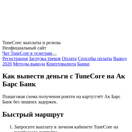
TuneCore: выплаты и релизы
Неофициальный сайт
Чат TuneCore в телеграм
Регистрация
Загрузка треков
Оплата
Способы оплаты
Вывод
2026
Методы вывода
Криптовалюта
Банки
Как вывести деньги с TuneCore на Ак
Барс Банк
Пошаговая схема получения роялти на карту/счёт Ак Барс
Банк без лишних задержек.
Быстрый маршрут
Запросите выплату в личном кабинете TuneCore на