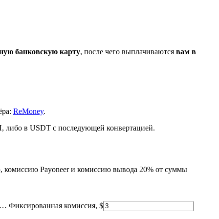
жную банковскую карту
, после чего выплачиваются
вам в
ёра:
ReMoney
.
П, либо в USDT с последующей конвертацией.
ю, комиссию Payoneer и комиссию вывода 20% от суммы
Ф…
Фиксированная комиссия, $