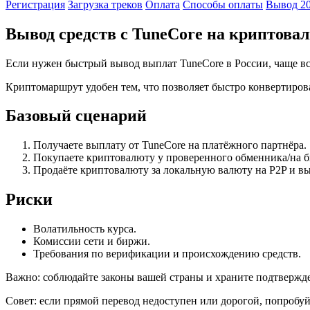
Регистрация
Загрузка треков
Оплата
Способы оплаты
Вывод 2
Вывод средств с TuneCore на криптова
Если нужен быстрый вывод выплат TuneCore в России, чаще вс
Криптомаршрут удобен тем, что позволяет быстро конвертирова
Базовый сценарий
Получаете выплату от TuneCore на платёжного партнёра.
Покупаете криптовалюту у проверенного обменника/на б
Продаёте криптовалюту за локальную валюту на P2P и в
Риски
Волатильность курса.
Комиссии сети и биржи.
Требования по верификации и происхождению средств.
Важно: соблюдайте законы вашей страны и храните подтвержде
Совет: если прямой перевод недоступен или дорогой, попробу