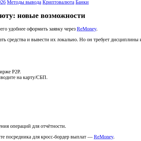
026
Методы вывода
Криптовалюта
Банки
люту: новые возможности
его удобнее оформить заявку через
ReMoney
.
ть средства и вывести их локально. Но он требует дисциплины 
ирже P2P.
ыводите на карту/СБП.
ния операций для отчётности.
йте посредника для кросс‑бордер выплат —
ReMoney
.