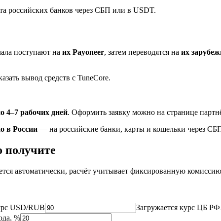
ета российских банков через СБП или в USDT.
ачала поступают на
их Payoneer
, затем переводятся на
их зарубе
аказать вывод средств с TuneCore.
о 4–7 рабочих дней
. Оформить заявку можно на странице партн
о в России
— на российские банки, карты и кошельки через СБ
о получите
ется автоматически, расчёт учитывает фиксированную комисси
урс USD/RUB
Загружается курс ЦБ Р
ода, %