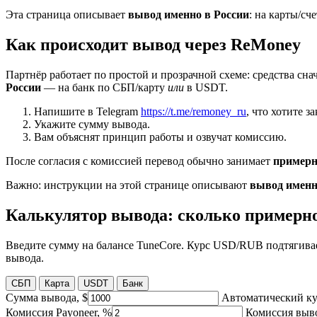
Эта страница описывает
вывод именно в России
: на карты/сч
Как происходит вывод через ReMoney
Партнёр работает по простой и прозрачной схеме: средства сн
России
— на банк по СБП/карту
или
в USDT.
Напишите в Telegram
https://t.me/remoney_ru
, что хотите з
Укажите сумму вывода.
Вам объяснят принцип работы и озвучат комиссию.
После согласия с комиссией перевод обычно занимает
примерн
Важно: инструкции на этой странице описывают
вывод именн
Калькулятор вывода: сколько примерн
Введите сумму на балансе TuneCore. Курс USD/RUB подтягива
вывода.
СБП
Карта
USDT
Банк
Сумма вывода, $
Автоматический к
Комиссия Payoneer, %
Комиссия выв