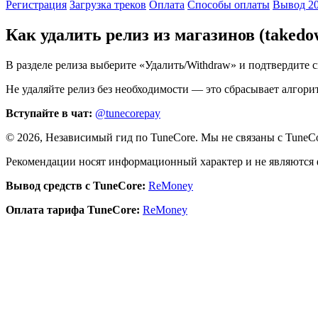
Регистрация
Загрузка треков
Оплата
Способы оплаты
Вывод 2
Как удалить релиз из магазинов (takedo
В разделе релиза выберите «Удалить/Withdraw» и подтвердите с
Не удаляйте релиз без необходимости — это сбрасывает алгори
Вступайте в чат:
@tunecorepay
©
2026
, Независимый гид по TuneCore. Мы не связаны с TuneC
Рекомендации носят информационный характер и не являются
Вывод средств с TuneCore:
ReMoney
Оплата тарифа TuneCore:
ReMoney