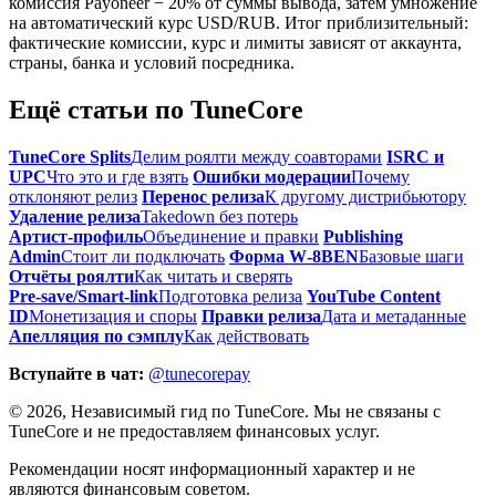
комиссия Payoneer − 20% от суммы вывода, затем умножение
на автоматический курс USD/RUB. Итог приблизительный:
фактические комиссии, курс и лимиты зависят от аккаунта,
страны, банка и условий посредника.
Ещё статьи по TuneCore
TuneCore Splits
Делим роялти между соавторами
ISRC и
UPC
Что это и где взять
Ошибки модерации
Почему
отклоняют релиз
Перенос релиза
К другому дистрибьютору
Удаление релиза
Takedown без потерь
Артист‑профиль
Объединение и правки
Publishing
Admin
Стоит ли подключать
Форма W‑8BEN
Базовые шаги
Отчёты роялти
Как читать и сверять
Pre‑save/Smart‑link
Подготовка релиза
YouTube Content
ID
Монетизация и споры
Правки релиза
Дата и метаданные
Апелляция по сэмплу
Как действовать
Вступайте в чат:
@tunecorepay
©
2026
, Независимый гид по TuneCore. Мы не связаны с
TuneCore и не предоставляем финансовых услуг.
Рекомендации носят информационный характер и не
являются финансовым советом.