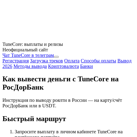
TuneCore: выплаты и релизы
Неофициальный сайт
Чат TuneCore в телеграм
Регистрация
Загрузка треков
Оплата
Способы оплаты
Вывод
2026
Методы вывода
Криптовалюта
Банки
Как вывести деньги с TuneCore на
РосДорБанк
Инструкция по выводу роялти в России — на карту/счёт
РосДорБанк или в USDT.
Быстрый маршрут
Запросите выплату в личном кабинете TuneCore на