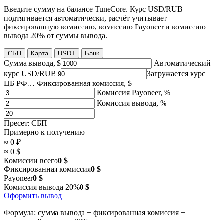
Введите сумму на балансе TuneCore. Курс USD/RUB
подтягивается автоматически, расчёт учитывает
фиксированную комиссию, комиссию Payoneer и комиссию
вывода 20% от суммы вывода.
СБП
Карта
USDT
Банк
Сумма вывода, $
Автоматический
курс USD/RUB
Загружается курс
ЦБ РФ…
Фиксированная комиссия, $
Комиссия Payoneer, %
Комиссия вывода, %
Пресет: СБП
Примерно к получению
≈ 0 ₽
≈ 0 $
Комиссии всего
0 $
Фиксированная комиссия
0 $
Payoneer
0 $
Комиссия вывода 20%
0 $
Оформить вывод
Формула: сумма вывода − фиксированная комиссия −