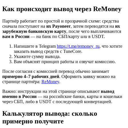
Как происходит вывод через ReMoney
Партнёр работает по простой и прозрачной схеме: средства
сначала поступают на
их Payoneer
, затем переводятся на
их
зарубежную банковскую карту
, после чего выплачиваются
вам в России
— на банк по СБП/карту
или
в USDT.
Напишите в Telegram
https://t.me/remoney_ru
, что хотите
заказать вывод средств с TuneCore.
Укажите сумму вывода.
Вам объяснят принцип работы и озвучат комиссию.
После согласия с комиссией перевод обычно занимает
примерно 4–7 рабочих дней
. Оформить заявку можно на
странице партнёра:
ReMoney
.
Важно: инструкции на этой странице описывают
вывод
именно в России
— на российские банки, карты и кошельки
через СБП, либо в USDT с последующей конвертацией.
Калькулятор вывода: сколько
примерно получите