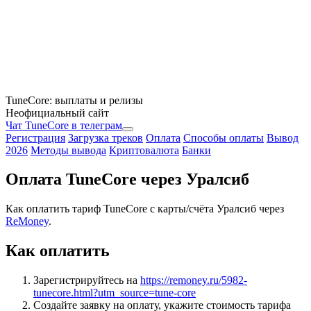
TuneCore: выплаты и релизы
Неофициальный сайт
Чат TuneCore в телеграм
Регистрация
Загрузка треков
Оплата
Способы оплаты
Вывод
2026
Методы вывода
Криптовалюта
Банки
Оплата TuneCore через Уралсиб
Как оплатить тариф TuneCore с карты/счёта Уралсиб через
ReMoney
.
Как оплатить
Зарегистрируйтесь на
https://remoney.ru/5982-
tunecore.html?utm_source=tune-core
Создайте заявку на оплату, укажите стоимость тарифа