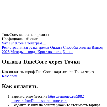
TuneCore: выплаты и релизы
Неофициальный сайт
Чат TuneCore в телеграм
Регистрация
Загрузка треков
Оплата
Способы оплаты
Вывод
2026
Методы вывода
Криптовалюта
Банки
Оплата TuneCore через Точка
Как оплатить тариф TuneCore с карты/счёта Точка через
ReMoney
.
Как оплатить
Зарегистрируйтесь на
https://remoney.ru/5982-
tunecore.html?utm_source=tune-core
Создайте заявку на оплату, укажите стоимость тарифа