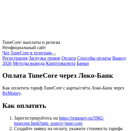
TuneCore: выплаты и релизы
Неофициальный сайт
Чат TuneCore в телеграм
Регистрация
Загрузка треков
Оплата
Способы оплаты
Вывод
2026
Методы вывода
Криптовалюта
Банки
Оплата TuneCore через Локо-Банк
Как оплатить тариф TuneCore с карты/счёта Локо-Банк через
ReMoney
.
Как оплатить
Зарегистрируйтесь на
https://remoney.ru/5982-
tunecore.html?utm_source=tune-core
Создайте заявку на оплату, укажите стоимость тарифа