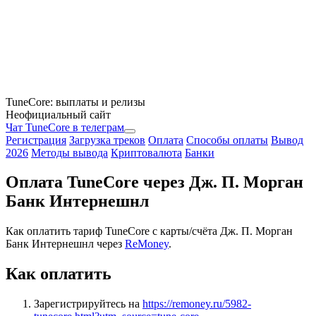
TuneCore: выплаты и релизы
Неофициальный сайт
Чат TuneCore в телеграм
Регистрация
Загрузка треков
Оплата
Способы оплаты
Вывод
2026
Методы вывода
Криптовалюта
Банки
Оплата TuneCore через Дж. П. Морган
Банк Интернешнл
Как оплатить тариф TuneCore с карты/счёта Дж. П. Морган
Банк Интернешнл через
ReMoney
.
Как оплатить
Зарегистрируйтесь на
https://remoney.ru/5982-