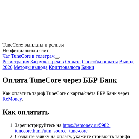
TuneCore: выплаты и релизы
Неофициальный сайт
Чат TuneCore в телеграм
Регистрация
Загрузка треков
Оплата
Способы оплаты
Вывод
2026
Методы вывода
Криптовалюта
Банки
Оплата TuneCore через ББР Банк
Как оплатить тариф TuneCore с карты/счёта ББР Банк через
ReMoney
.
Как оплатить
Зарегистрируйтесь на
https://remoney.ru/5982-
tunecore.html?utm_source=tune-core
Создайте заявку на оплату, укажите стоимость тарифа